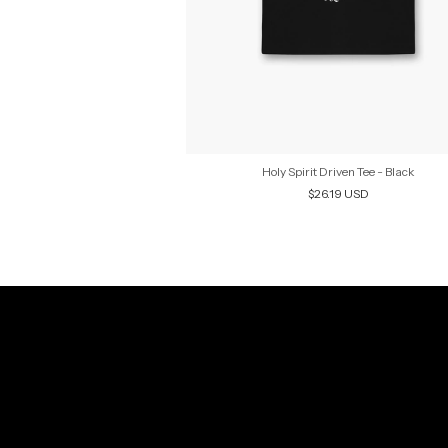
alm 23 - Preto
Holy Spirit Driven Tee - Black
19 USD
$26.19 USD