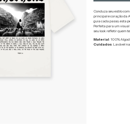
Conduza seu estilo com
principal e coração da 
guia cada passo, esta p
Perfeita para um visual
seu look refletir quem t
Material
: 100% Algo
Cuidados
: Lavável n