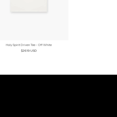
Holy Spirit Driven Tee - Off White
Camiseta Old Men -
$26.19 USD
$26.1