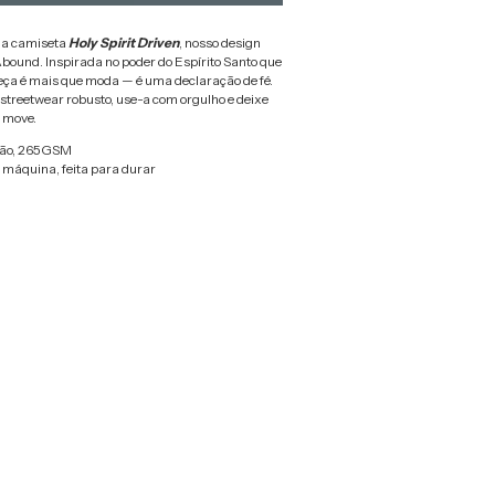
 a camiseta
Holy Spirit Driven
, nosso design
Abound. Inspirada no poder do Espírito Santo que
eça é mais que moda — é uma declaração de fé.
 streetwear robusto, use-a com orgulho e deixe
e move.
dão, 265GSM
a máquina, feita para durar