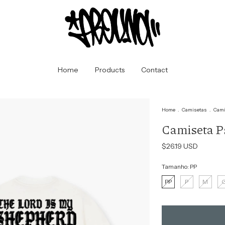
Home
Products
Contact
Home
.
Camisetas
.
Cami
Camiseta Ps
$26.19 USD
Tamanho:
PP
PP
P
M