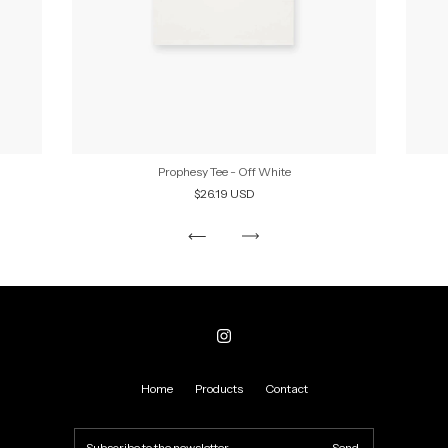
Prophesy Tee - Off White
$26.19 USD
Home
Products
Contact