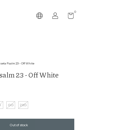
0
seta Psalm 23 - Off White
alm 23 - Off White
G
GG
2XG